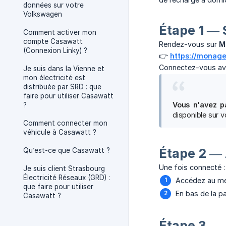
données sur votre
Volkswagen
Étape 1 — 
Comment activer mon
compte Casawatt
Rendez-vous sur
M
(Connexion Linky) ?
👉
https://monage
Connectez-vous ave
Je suis dans la Vienne et
mon électricité est
distribuée par SRD : que
faire pour utiliser Casawatt
Vous n'avez p
?
disponible sur vo
Comment connecter mon
véhicule à Casawatt ?
Étape 2 —
Qu’est-ce que Casawatt ?
Une fois connecté :
Je suis client Strasbourg
Électricité Réseaux (GRD) :
Accédez au m
que faire pour utiliser
En bas de la p
Casawatt ?
Étape 3 — 