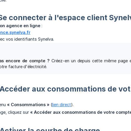
Se connecter à l'espace client Synel
on agence en ligne
:
nce.synelva.fr
c vos identifiants Synelva.
as encore de compte ?
Créez-en un depuis cette même page en 
tre facture d'électricité.
 Accéder aux consommations de vo
enu
« Consommations »
(
lien direct
).
age, cliquez sur
« Accéder aux consommations de votre compt
Activer la courbe de charge