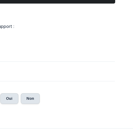
upport :
Oui
Non