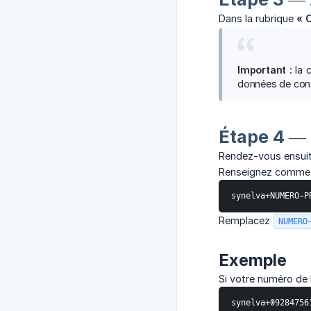
Dans la rubrique
« 
Important :
la c
données de co
Étape 4 — 
Rendez-vous ensuit
Renseignez comme de
synelva+NUMERO-P
Remplacez
NUMERO
Exemple
Si votre numéro de
synelva+09284756