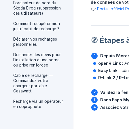
de données
de votr
l'ordinateur de bord du
Škoda Elroq (suppression
👉
Portail officiel
des utilisateurs)
Comment récupérer mon
justificatif de recharge ?
🧭 Étapes 
Déclarer vos recharges
personnelles
Demander des devis pour
Depuis l’écran
l'installation d'une borne
openR Link
:
Pro
ou prise renforcée
Easy Link
: icô
Câble de recharge —
R-Link 2 / R-Li
Commandez votre
chargeur portable
Casawatt
Validez la fe
Dans l’app My
Recharge via un opérateur
en copropriété
Associez vot