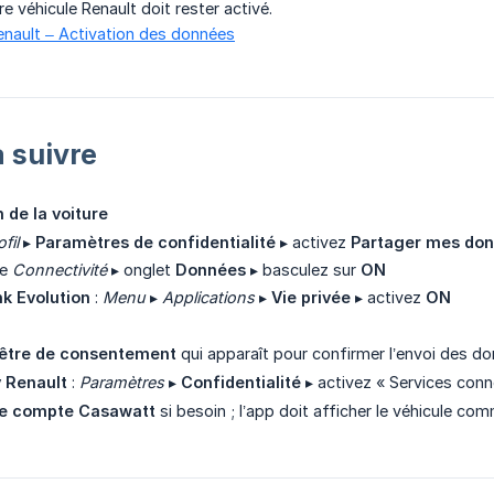
e véhicule Renault doit rester activé.
 Renault – Activation des données
à suivre
 de la voiture
fil
▸
Paramètres de confidentialité
▸ activez
Partager mes do
ne
Connectivité
▸ onglet
Données
▸ basculez sur
ON
nk Evolution
:
Menu
▸
Applications
▸
Vie privée
▸ activez
ON
nêtre de consentement
qui apparaît pour confirmer l’envoi des do
 Renault
:
Paramètres
▸
Confidentialité
▸ activez « Services conn
re compte Casawatt
si besoin ; l’app doit afficher le véhicule c