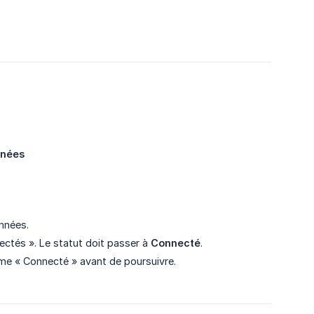
nnées
nnées.
ectés ». Le statut doit passer à
Connecté
.
omme « Connecté » avant de poursuivre.